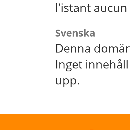
l'istant aucu
Svenska
Denna domän 
Inget innehål
upp.